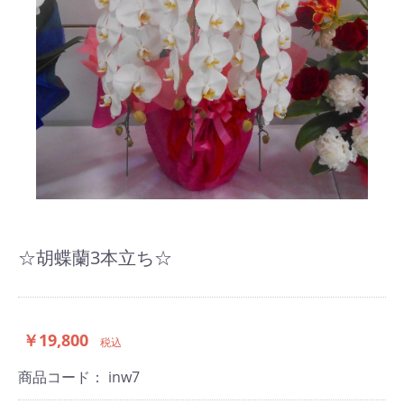
☆胡蝶蘭3本立ち☆
￥19,800
税込
商品コード：
inw7